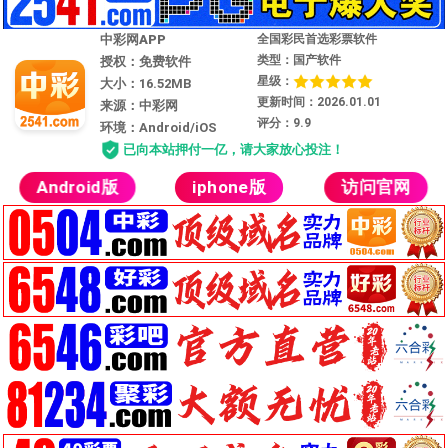
中彩网APP
全国彩民首选彩票软件
类型：国产软件
授权：免费软件
星级：
大小：16.52MB
更新时间：2026.01.01
来源：中彩网
评分：9.9
环境：Android/iOS
已向本站押付一亿，请大家放心投注！
Android版
iphone版
访问官网