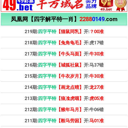
凤凰网【四字解平特一肖】
2288
0149
.com
219期:
四字平特
【猫鼠同乳】
开:
？00准
218期:
四字平特
【兔角龟毛】
开:虎17错
217期:
四字平特
【牛头马面】
开:
牛30准
216期:
四字平特
【城狐社鼠】
开:马37错
215期:
四字平特
【牛衣岁月】
开:
牛30准
214期:
四字平特
【画龙点晴】
开:
龙27准
213期:
四字平特
【狼飡虎咽】
开:
虎05
准
212期:
四字平特
【猴年马月】
开:牛06错
211期:
四字平特
【鞍马劳困】
开:
马01
准