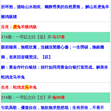
折环抱‌，描绘山水相依、幽静秀美的自然景致 。‌解山肖虎兔羊
猴鸡鼠猪
生肖：
虎
兔羊猴鸡鼠
216期：一字記之曰【远】开:
马37准
眼前雖美，無暇欣賞，沒錢沒閒最心傷；一生勞碌，換銀幾
兩，老來回首嘆荒涼。【叹】
解：黄金作叶白银枝：枝叶如同用黄金白银打造而成。解美肖
蛇鸡龙马羊兔
生肖：蛇鸡龙
马
羊兔
214期：一字記之曰【立】开:
兔04准
引吭高歌，優遊自在，無欲無求悠然哉；生有所依，不畏不