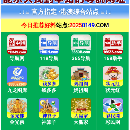
↓↓≌ 官方指定 •
港澳综合站点 ≌↓↓
今日推荐好料
站点:
2025
0149
.COM
导航网
118导航
365导航
168助手
九龙图库
钱多多
妈祖阁
状元红
金光佛
神算子
大赢家
彩民网