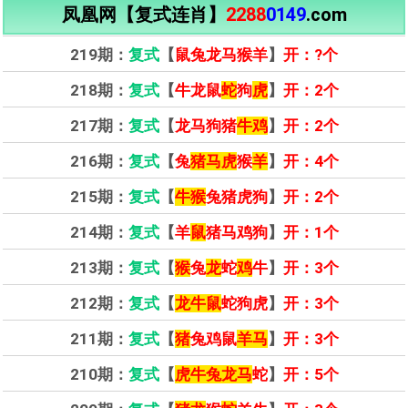
凤凰网【复式连肖】
2288
0149
.com
219期：
复式
【
鼠兔龙马猴羊
】
开：?个
218期：
复式
【
牛龙鼠
蛇
狗
虎
】
开：2个
217期：
复式
【
龙马狗猪
牛鸡
】
开：2个
216期：
复式
【
兔
猪马虎
猴
羊
】
开：4个
215期：
复式
【
牛猴
兔猪虎狗
】
开：2个
214期：
复式
【
羊
鼠
猪马鸡狗
】
开：1个
213期：
复式
【
猴
兔
龙
蛇
鸡
牛
】
开：3个
212期：
复式
【
龙牛鼠
蛇狗虎
】
开：3个
211期：
复式
【
猪
兔鸡鼠
羊马
】
开：3个
210期：
复式
【
虎牛兔龙马
蛇
】
开：5个