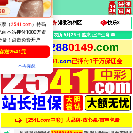
送
58
元
2541
元
中彩彩票由49图库849tk.com
请广大彩民放心投注！
澳彩资料区
港彩资料区
快乐8
彩票（
2541.com
）特码
向本站押付1000万资
点击注册首存100元到账2
今:8月7日.
星期五.
农历:6月25日.煞東.正冲生肖:羊
必备！点击免费开户
2288
0149
.com
牢记：
PA视讯
点击投注
点击投注
送2541元
20009
.com
20009
站长担保
25
41
.com
已押付1千万保证金
捕鱼游戏
点击投注
点击投注
不再提醒
20009
.com
20009
博彩必备！值得选择！真正的大额
［2541.com中彩］大品牌-放心赢-首单包赔