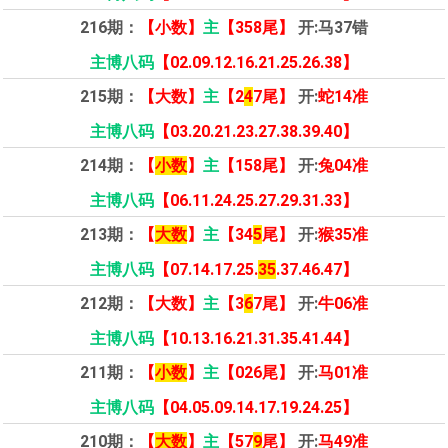
216期：
【小数】
主
【358尾】
开:马37错
主博八码
【02.09.12.16.21.25.26.38】
215期：
【大数】
主
【2
4
7尾】
开:
蛇14
准
主博八码
【03.20.21.23.27.38.39.40】
214期：
【
小数
】
主
【158尾】
开:
兔04
准
主博八码
【06.11.24.25.27.29.31.33】
213期：
【
大数
】
主
【34
5
尾】
开:
猴35准
主博八码
【07.14.17.25.
35
.37.46.47】
212期：
【大数】
主
【3
6
7尾】
开:
牛06准
主博八码
【10.13.16.21.31.35.41.44】
211期：
【
小数
】
主
【026尾】
开:
马01准
主博八码
【04.05.09.14.17.19.24.25】
210期：
【
大数
】
主
【57
9
尾】
开:
马49准