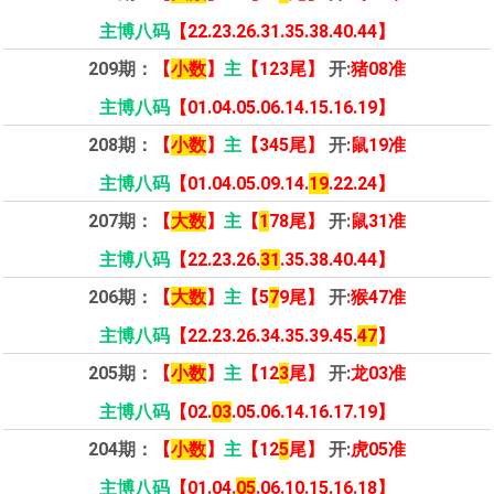
主博八码
【22.23.26.31.35.38.40.44】
209期：
【
小数
】
主
【123尾】
开:
猪08准
主博八码
【01.04.05.06.14.15.16.19】
208期：
【
小数
】
主
【345尾】
开:
鼠19准
主博八码
【01.04.05.09.14.
19
.22.24】
207期：
【
大数
】
主
【
1
78尾】
开:
鼠31
准
主博八码
【22.23.26.
31
.35.38.40.44】
206期：
【
大数
】
主
【5
7
9尾】
开:
猴47
准
主博八码
【22.23.26.34.35.39.45.
47
】
205期：
【
小数
】
主
【12
3
尾】
开:
龙03
准
主博八码
【02.
03
.05.06.14.16.17.19】
204期：
【
小数
】
主
【12
5
尾】
开:
虎05
准
主博八码
【01.04.
05
.06.10.15.16.18】